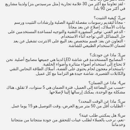
- لقد تعاوننا مع أكثر من 30 علامة تجارية (مثل مرسيدس بنز) ولدينا مشاريع
في أكثر من 90 بلدا
س2: كيفية التثبيت؟
- مجاناً لتقديم رسومات مفصلة للبنية الصلبة وإرشادات التثبيت ورسم
بيانات الأسلاك، إصلاح عن بعد مجاناً.
- الدعم الفني: توفير المشورة التقنية والتوجيه لمساعدة المستخدمين على
حل المشاكل التي تواجه أثناء الاستخدام.
- التعاون عن بعد: قسم متخصص بعد البيع على الانترنت تشغيل عن بعد
لضمان الاستخدام الطبيعي للشاشة.
س3: ماذا عن جودتك؟
- المصابيح المستخدمة في شاشة LED لدينا هي جميعها مصابيح أصلية. نحن
لا تحتاج إلى استخدام أضواء متناثرة وأضواء الخلفية.
-باستخدام معجون لحام يحتوى على الفضة، أسلاك الطاقة النحاس النقي
والكابلات القصيرة، شاشة جيدة هو التزامنا مع كل عميل.
س4: ماذا عن الضمان؟
-حسب من البضاعة إلى العميل، فترة الضمان هي 5 سنوات، لا تقلق، هناك
مشكلة مع الوحدة، يمكنك إرسالها إلينا لإصلاحها.
س5: ماذا عن الوقت المحدد؟
- الطلبات أقل من 50 متر مربع العرض، وقت التوصيل هو 15 يوما عمل.
س6: هل يمكنني طلب عينة؟
-نعم، نرحب بالعملاء لطلب عينات للتحقق من جودة منتجاتنا من منتجاتنا
وخدماتنا