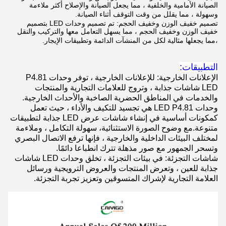
الصيانة الأمامية والخلفية ، مما يجعل الصيانة والإصلاح أكثر ملاءمة
وسهولة ، مما يقلل من وقت التوقف أثناء الصيانة.
تصميم خفيف الوزن وخفيف الحجم: تم تصميم وحدات LED بتصميم
خفيف الوزن وخفيف الحجم ، مما يسهل التعامل معها والتركيب والنقل
،مما يجعلها مثالية لكل من المنشآت الدائمة وتطبيقات الإيجار.
التطبيقات:
الإعلانات الخارجية: للإعلانات الخارجية ، توفر وحدات P4.81
LED شاشات جذابة ، وتروج للعلامات التجارية والمنتجات
والخدمات في المناطق الحضرية الصاخبة والأحداث الخارجية.
وحدات LED P4.81 هي تجسيد للتكيف والأداء ، حيث تعمل
كمكونات أساسية في إنشاء شاشات عرض LED جذابة لتطبيقات
متنوعة.مع وضوح الصورة الاستثنائية، سهولة التكامل ، وملاءمة
لمختلف البيئات الداخلية والخارجية ، فإنها ترفع الاتصال البصري
وتسحر الجمهور مع صور مذهلة تترك انطباعا دائمًا.
شاشات التجزئة: في بيئات التجزئة ، تخلق وحدات LED شاشات
جذابة للعين ، وتعرض المنتجات والعروض الترويجية ورسائل
العلامة التجارية لإشراك المتسوقين وتعزيز تجربة التجزئة.