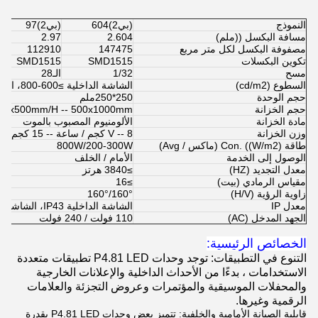
النموذج
(بي2)604
(بي2)97
مسافة البكسل ((ملم)
2.604
2.97
مصفوفة البكسل لكل متر مربع
147475
112910
تكوين البكسلات
SMD1515
SMD1515
مسح
1/32
الـ28
السطوع (cd/m2)
الشاشة الداخلية ≥600-800، الشاشة الخارجية ≥4500
حجم الوحدة
250*250ملم
حجم الخزانة
500x500mm/H -- 500x1000mm
مادة الخزانة
الألومنيوم المصبوب بالموت
وزن الخزانة
V -- 8 كجم / ساعة -- 15 كجم
طاقة Con. ((W/m2) (ماكس / Avg)
800W/200-300W
الوصول إلى الخدمة
الأمام / الخلف
معدل التجديد (HZ)
≥3840 هرتز
مقياس الرمادي (بيت)
≥16
زاوية الرؤية (H/V)
160°/160°
معدل IP
الشاشة الداخلية IP43، الشاشة الخارجية IP65
الجهد المدخل (AC)
110 فولت / 240 فولت
الخصائص الرئيسية:
التنوع في التطبيقات: توجد وحدات P4.81 LED تطبيقات متعددة
الاستخدامات ، بدءًا من الأحداث الداخلية والإعلانات الخارجية
والمحفلات الموسيقية والمؤتمرات وعروض التجزئة والعلامات
الرقمية وغيرها.
قابلية الصيانة الأمامية والخلفية: تتميز بعض وحدات P4.81 LED بقدرة