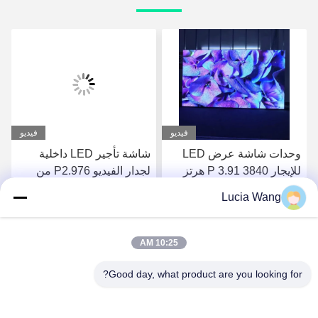
فيديو
فيديو
وحدات شاشة عرض LED
شاشة تأجير LED داخلية
للإيجار P 3.91 3840 هرتز
لجدار الفيديو P2.976 من
1920 هرتز
الألومنيوم المصبوب
Lucia Wang
احصل على أفضل سعر
احصل على أفضل سعر
10:25 AM
Good day, what product are you looking for?