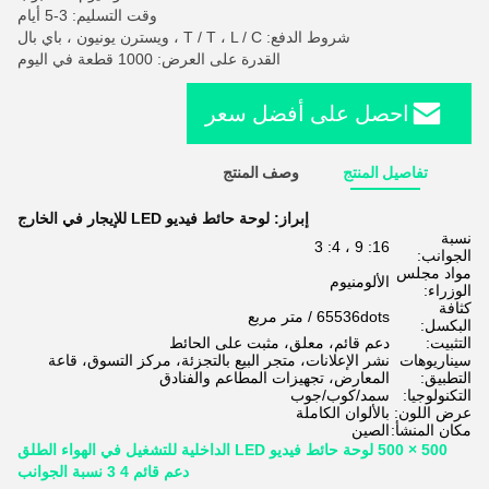
وقت التسليم: 3-5 أيام
شروط الدفع: T / T ، L / C ، ويسترن يونيون ، باي بال
القدرة على العرض: 1000 قطعة في اليوم
احصل على أفضل سعر
تفاصيل المنتج
وصف المنتج
إبراز:
لوحة حائط فيديو LED للإيجار في الخارج
نسبة
16: 9 ، 4: 3
الجوانب:
مواد مجلس
الألومنيوم
الوزراء:
كثافة
65536dots / متر مربع
البكسل:
التثبيت:
دعم قائم، معلق، مثبت على الحائط
سيناريوهات
نشر الإعلانات، متجر البيع بالتجزئة، مركز التسوق، قاعة
التطبيق:
المعارض، تجهيزات المطاعم والفنادق
التكنولوجيا:
سمد/كوب/جوب
عرض اللون:
بالألوان الكاملة
مكان المنشأ:
الصين
500 × 500 لوحة حائط فيديو LED الداخلية للتشغيل في الهواء الطلق
دعم قائم 4 3 نسبة الجوانب