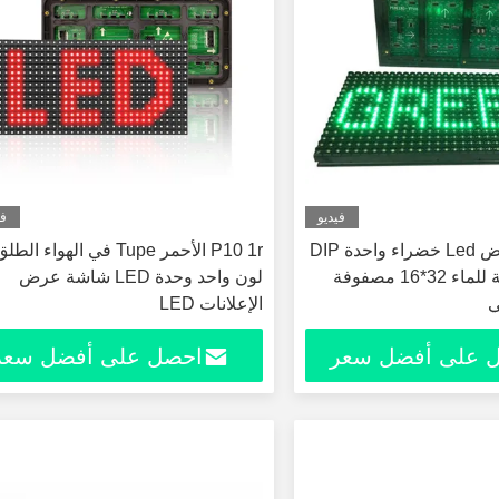
فيديو
في
P10 وحدة عرض Led خضراء واحدة DIP
P10 1r الأحمر Tupe في الهواء الطل
خارجية مقاومة للماء 32*16 مصفوفة
لون واحد وحدة LED شاشة عرض
الإعلانات LED
 على أفضل سعر
احصل على أفضل سعر