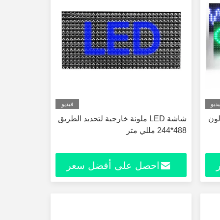
ديو
فيديو
لإعلان في الهواء الطلق P10 لون
شاشة LED ملونة خارجية لتحديد الطريق
488*244 مللي متر
احصل على أفضل سعر