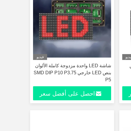
ديو
فيديو
ق
شاشة LED واحدة مزدوجة كاملة الألوان
بنص LED خارجي SMD DIP P10 P3.75
P5
احصل على أفضل سعر