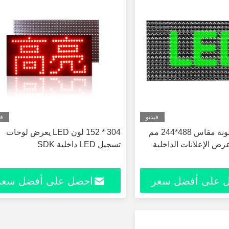
فيديو
في
شاشة LED ملونة مقاس 488*244 مم
304 * 152 لون LED يعرض لوحات
 الإعلانات الداخلية
تسجيل LED داخلية SDK
 على أفضل سعر
احصل على أفضل سعر