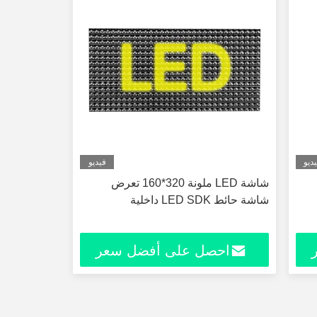
ديو
فيديو
شاشة LED ملونة 320*160 تعرض
شاشة حائط LED SDK داخلية
احصل على أفضل سعر