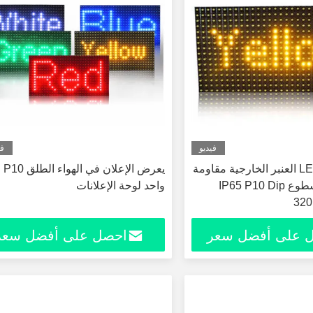
فيديو
في
وحدة عرض LED العنبر الخارجية مقاومة
يعرض ا
للماء عالية السطوع IP65 P10 Dip
واحد لوحة الإعلانات
320
 على أفضل سعر
احصل على أفضل سعر