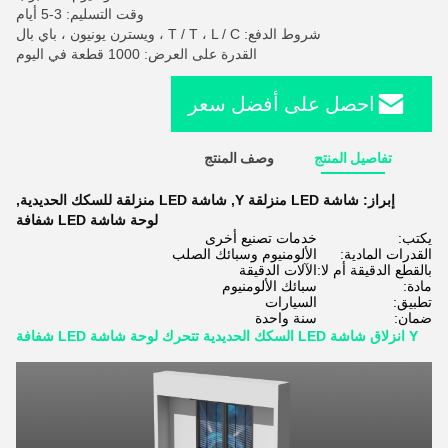
وقت التسليم: 3-5 أيام
شروط الدفع: T / T ، L / C ، ويسترن يونيون ، باي بال
القدرة على العرض: 1000 قطعة في اليوم
احصل على أفضل سعر
تفاصيل المنتج
وصف المنتج
إبراز:
شاشة LED منزلقة Y
,
شاشة LED منزلقة للسكك الحديدية
,
لوحة شاشة LED شفافة
يكتب:
خدمات تصنيع أخرى
القدرات المادية:
الألومنيوم وسبائك الصلب
بالقطع الدقيقة أم لا:
الآلات الدقيقة
مادة:
سبائك الألومنيوم
تطبيق:
السيارات
ضمان:
سنة واحدة
Y انزلاق شاشة LED السكك الحديدية تتحرك لوحة شاشة LED شفافة