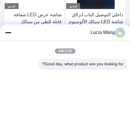
فيديو
فيديو
داخلي التوصيل الباب انزلاق
شاشة عرض LED شفافة
شاشة LED سبائك الألومنيوم
قابلة للطي من سبائك
الألومنيوم في الهواء الطلق
Lucia Wang
احصل على أفضل سعر
احصل على أفضل سعر
9:56 AM
Good day, what product are you looking for?
Hunan Caiyi Photoelectric Technology Co., Ltd
hunan.colorart@gmail.com
86-166-7017-6111
المبنى رقم 18، مجمع مينجتشنغ جرين فالي الصناعي الذكي،
طريق رينمين الشرقي، مدينة تشانغشا