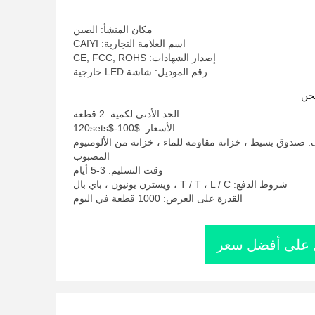
مكان المنشأ: الصين
اسم العلامة التجارية: CAIYI
إصدار الشهادات: CE, FCC, ROHS
رقم الموديل: شاشة LED خارجية
حن
الحد الأدنى لكمية: 2 قطعة
الأسعار: $100-$120sets
: صندوق بسيط ، خزانة مقاومة للماء ، خزانة من الألومنيوم
المصبوب
وقت التسليم: 3-5 أيام
شروط الدفع: T / T ، L / C ، ويسترن يونيون ، باي بال
القدرة على العرض: 1000 قطعة في اليوم
على أفضل سعر