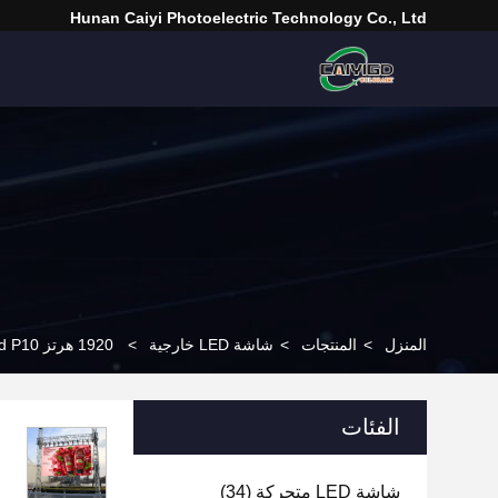
Hunan Caiyi Photoelectric Technology Co., Ltd
المنزل
>
المنتجات
>
شاشة LED خارجية
>
1920 هرتز SMD Led P10 لوحة عرض لافتات خارجية 320*160 مللي متر
الفئات
شاشة LED متحركة
(34)