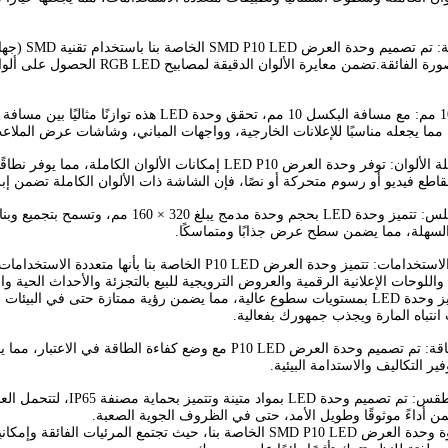
تقنية SMD ا
الألوان وجودة الصورة الفائقة.تضمن 
مسافة البكسل 10 مم: مع مسافة البكسل 10 مم، تحق
 مما يجعله مناسبًا للإعلانات الخارجية، وواجهات المباني، وشاشات عرض الملاعب،
شاشة عرض كاملة الألوان: توفر وحدة العرض LED P10 إمكانات الأ
اطع فيديو أو رسوم متحركة أو نصًا، فإن الشاشة ذات الألوان الكاملة تضمن إبرا
تصميم مدمج وسلس: تتميز وحدة LED بحجم وح
السهلة، مما يضمن سطح عرض جذابًا ومتماسكًا.
تطبيقات متعددة الاستخدامات: تتميز وحدة العرض P10 LED ال
اللوحات الإعلانية الرقمية والعروض الترويجية للبيع بالتجزئة والأحداث الحية و
سطوع عالي: تتميز وحدة LED بمستويات سطوع عالية، مما يضمن رؤية ممتازة حتى 
نتباه المارة ويجذب جمهورك بفعالية.
تشغيل موفر للطاقة: تم تصميم وحدة العرض P10 LED مع وضع كفا
ير التكاليف والاستدامة البيئية.
قوية ومقاومة للطقس: تم تصم
ن أداءً موثوقًا وطويل الأمد، حتى في الظروف الجوية الصعبة.
استمتع بتجربة قوة وحدة العرض SMD P10 LED الخاصة بنا، حيث تجتمع ا