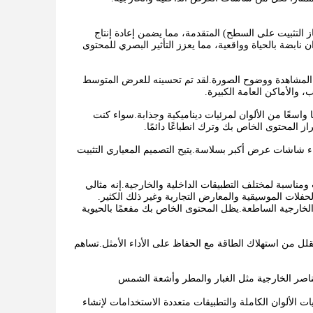
لفائقة: تم تصميم وحدة العرض SMD P10 LED الخاصة بنا باستخدام تقنية SMD (جهاز التثبيت على السطح) المتقدمة، مما يضمن إعادة إنتاج
معايرة الألوان الدقيقة لمصابيح RGB LED الحصول على ألوان نابضة بالحياة وواقعية، مما يعزز التأثير البصري للمحتوى
ق وحدة LED هذه توازنًا مثاليًا بين مسافة المشاهدة ووضوح الصورة.لقد تم تحسينه للعرض المتوسط ​​
 والأماكن العامة الكبيرة.
لوان الكاملة، مما يوفر نطاقًا واسعًا من الألوان لمرئيات ديناميكية وجذابة.سواء كنت
ز المحتوى الخاص بك وترك انطباعًا دائمًا.
دة مدمج يبلغ 320 × 160 مم، وتسمح بتجميع وبناء شاشات عرض أكبر بسلاسة.يتيح التصميم المعياري التثبيت
خاصة بنا بأنها متعددة الاستخدامات ومناسبة لمختلف التطبيقات الداخلية والخارجية.إنه مثالي
الحفلات الموسيقية والمعارض التجارية وغير ذلك الكثير.
في البيئات الخارجية الساطعة.يظل المحتوى الخاص بك مفعمًا بالحيوية
ءة الطاقة في الاعتبار، مما يقلل من استهلاك الطاقة مع الحفاظ على الأداء الأمثل.تساهم
يم وحدة LED بمواد متينة وتتميز بحماية مصنفة IP65، لتتحمل العناصر الخارجية مثل الغبار والمطر وأشعة الشمس
لمرئيات الفائقة وإمكانيات الألوان الكاملة والتطبيقات متعددة الاستخدامات لإنشاء