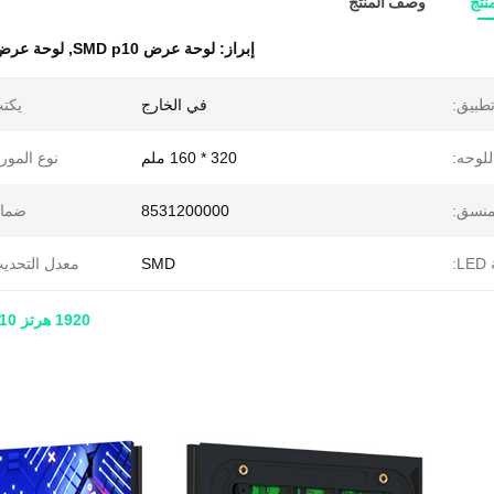
نتج
وصف المنتج
إبراز:
لوحة عرض SMD p10
,
لوحة عرض 1920 هرتز 
طبيق:
في الخارج
يكت
لوحه:
320 * 160 ملم
نوع المورد
منسق:
8531200000
ضمان
:
SMD
معدل التحدي
1920 هرتز SMD Led P10 لوحة عرض لافتات خارجية 320*160 مللي متر