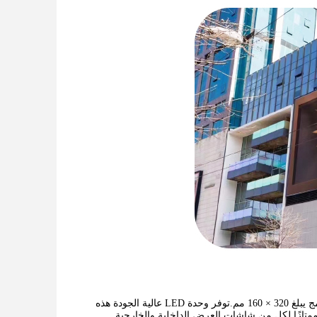
نقدم لكم وحدة العرض SMD P10 LED الحديثة لدينا مع درجة بكسل تبلغ 10 مم وحجم وحدة مدمج يبلغ 320 × 160 مم.توفر وحدة LED عالية الجودة هذه
ا ممتازًا لكل من شاشات العرض الداخلية والخارجية.