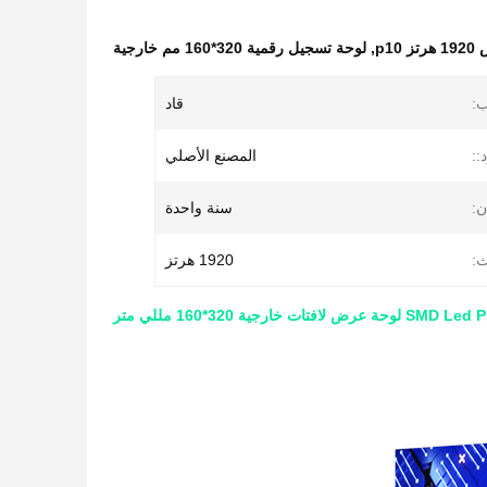
p10
,
لوحة تسجيل رقمية 320*160 مم خارجية
ب:
قاد
::
المصنع الأصلي
:
سنة واحدة
ث:
1920 هرتز