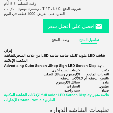
وقت التسليم: 3-5 أيام
شروط الدفع: T / T ، L / C ، ويسترن يونيون ، باي بال
القدرة على العرض: 1000 قطعة في اليوم
احصل على أفضل سعر
تفاصيل المنتج
وصف المنتج
إبراز:
شاشة LED ملونة كاملة,شاشة شاشة LED من علامة المتجر,الشاشة
المكعب الإعلانية
Advertising Cube Screen
,
Shop Sign LED Screen Display
,
يكتب:
خدمات تصنيع أخرى
القدرات المادية:
الألومنيوم وسبائك الصلب
بالقطع الدقيقة أم لا:
الآلات الدقيقة
مادة:
سبائك الألومنيوم
تطبيق:
السيارات
ضمان:
سنة واحدة
علامة متجر full color LED Screen Display الإعلانات الشاشة المكعبة
الخارجية Rotate Profile الإشارات
تعليمات الشاشة الدوارة