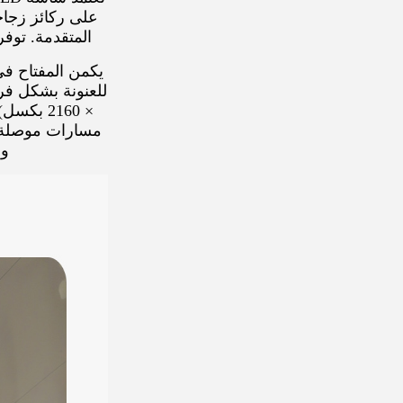
المتقدمة. توفر هذه المو
× 2160 ب
مسارات موصلة مح
وح