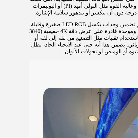
على ركائز زجاجية غير مرنة، تستخدم هذه الشاشات ركائز مرنة فائقة النحافة وعالية القوة مثل البولي أميد (PI) أو البوليمرات
يكمن المفتاح في التكامل الدقيق لتقنية micro-LED وهندسة الدوائر المرنة. يتم تضمين وحدات بكسل LED RGB صغيرة وقابلة
للعنونة بشكل فردي بدقة على الركيزة المرنة، مما يخلق مصفوفة بكسل كثيفة وموحدة قادرة على عرض دقة 4K حقيقية (3840
باستخدام تقنيات مثل التصنيع من لفة إلى لفة أو
ائي. يضمن هذا أنه حتى عند الانحناء الحاد، تظل
ه أو الوميض أو تحولات الألوان.