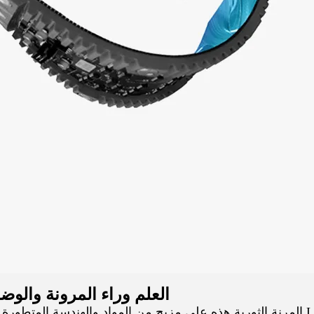
العلم وراء المرونة والوض
تعتمد شاشة LED المرنة الثورية هذه على مزيج من المواد والهندسة الم