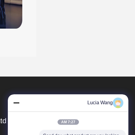
Lucia Wang
td
7:27 AM