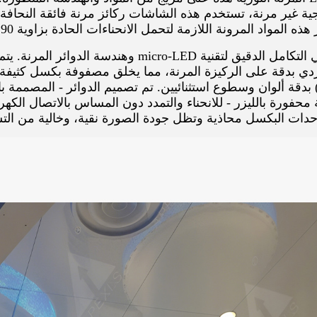
اد المرونة اللازمة لتحمل الانحناءات الحادة بزاوية 90 درجة دون أن تنكسر أو تتدهور سلامة الإشارة.
كسل) بدقة ألوان وسطوع استثنائيين. تم تصميم الدوائر - المصممة 
فورة بالليزر - للانحناء والتمدد دون المساس بالاتصال الكهرب
دات البكسل محاذية وتظل جودة الصورة نقية، وخالية من التشو