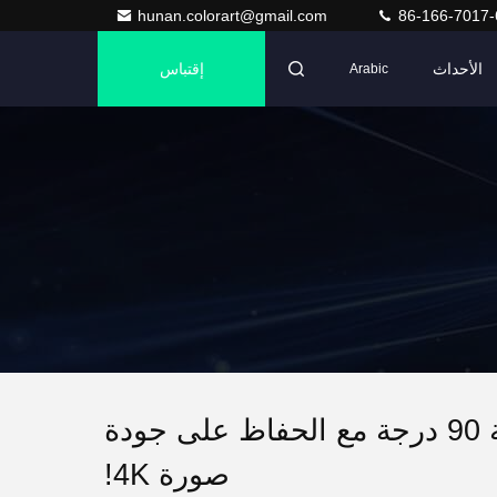
hunan.colorart@gmail.com
86-166-7017-
الأحداث
إقتباس
Arabic
شاشة LED مرنة من نوع جديد يمكن ثنيها بزاوية 90 درجة مع الحفاظ على جودة
صورة 4K!